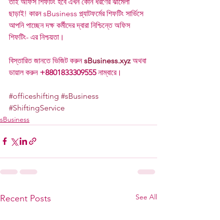
তাই অফিস শিফটিং হবে এখন কোন ধরণের ঝামেলা 
ছাড়াই! কারন sBusiness প্ল্যাটফর্মের শিফটিং সার্ভিসে 
আপনি পাচ্ছেন দক্ষ কর্মীদের দ্বারা নিশ্চিন্তে অফিস 
শিফটিং- এর নিশ্চয়তা।
বিস্তারিত জানতে ভিজিট করুন 
sBusiness.xyz
 অথবা 
ডায়াল করুন 
+8801833309555
 নাম্বারে।
#officeshifting
#sBusiness
#ShiftingService
sBusiness
See All
Recent Posts